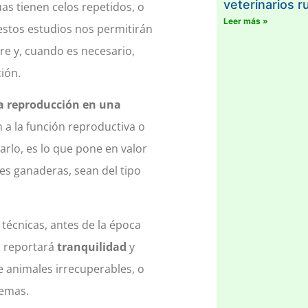
veterinarios r
as tienen celos repetidos, o
Leer más »
estos estudios nos permitirán
e y, cuando es necesario,
ión.
la reproducción en una
 a la función reproductiva o
rlo, es lo que pone en valor
es ganaderas, sean del tipo
técnicas, antes de la época
s reportará
tranquilidad
y
e animales irrecuperables, o
lemas.