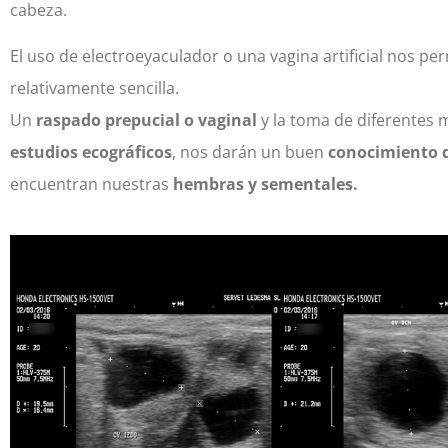
cabeza.
El uso de electroeyaculador o una vagina artificial nos p
relativamente sencilla.
Un
raspado prepucial o vaginal
y la toma de diferentes 
estudios ecográficos
, nos darán un buen
conocimiento d
encuentran nuestras
hembras y sementales.