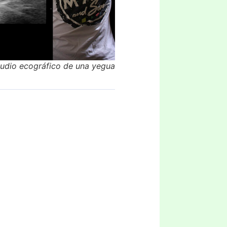
tudio ecográfico de una yegua
Sincronización
Celo
Distintas
estrategias según
la especie,