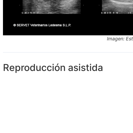
Imagen: Es
Reproducción asistida
Inseminación
Transferencia
Artificial
embriones
diferentes
Permite la
protocolos de IA
producción
segun objetivos
deejemplares de