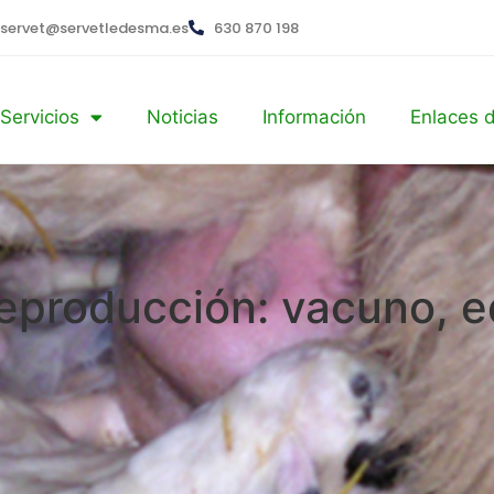
servet@servetledesma.es
630 870 198
Servicios
Noticias
Información
Enlaces d
eproducción: vacuno, e